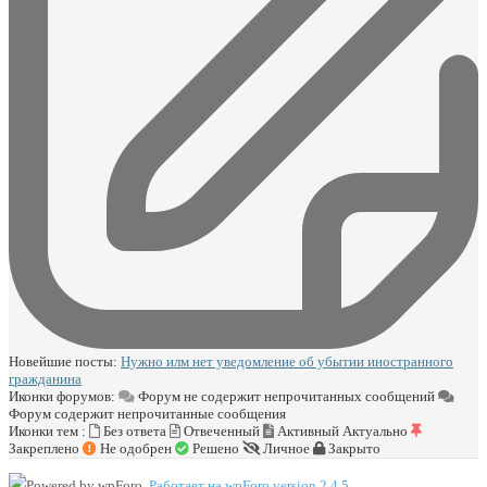
Новейшие посты:
Нужно илм нет уведомление об убытии иностранного
гражданина
Иконки форумов:
Форум не содержит непрочитанных сообщений
Форум содержит непрочитанные сообщения
Иконки тем :
Без ответа
Отвеченный
Активный
Актуально
Закреплено
Не одобрен
Решено
Личное
Закрыто
Работает на wpForo version 2.4.5