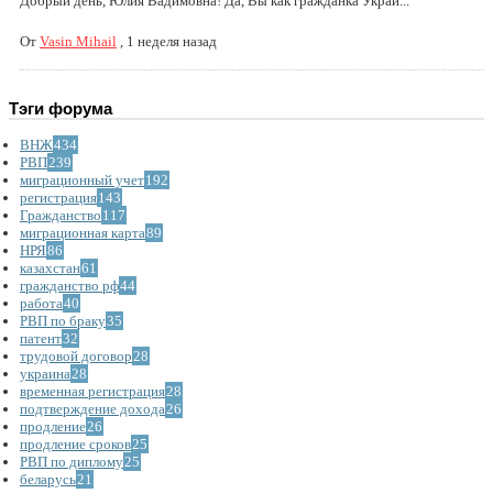
Добрый день, Юлия Вадимовна! Да, Вы как гражданка Украи...
От
Vasin Mihail
,
1 неделя назад
Тэги форума
ВНЖ
434
РВП
239
миграционный учет
192
регистрация
143
Гражданство
117
миграционная карта
89
НРЯ
86
казахстан
61
гражданство рф
44
работа
40
РВП по браку
35
патент
32
трудовой договор
28
украина
28
временная регистрация
28
подтверждение дохода
26
продление
26
продление сроков
25
РВП по диплому
25
беларусь
21