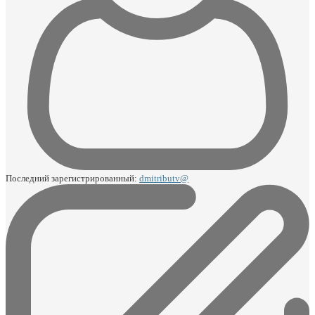
Последний зарегистрированный:
dmitributv@