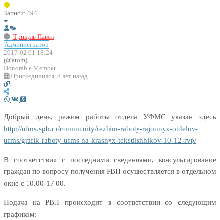
Записи: 494
Трикуль Павел
Администратор
2017-02-01 18:24
(@atom)
Honorable Member
Присоединился: 8 лет назад
Добрый день, режим работы отдела УФМС указан здесь
http://ufms.spb.ru/community/rezhim-raboty-rajonnyx-otdelov-
ufms/grafik-raboty-ufms-na-krasnyx-tekstilshhikov-10-12-rvp/
В соответствии с последними сведениями, консультирование
граждан по вопросу получения РВП осуществляется в отдельном
окне с 10.00-17.00.
Подача на РВП происходит в соответствии со следующим
графиком: