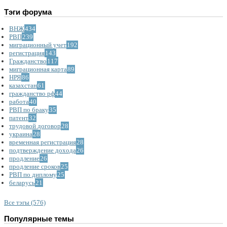
Тэги форума
ВНЖ
434
РВП
239
миграционный учет
192
регистрация
143
Гражданство
117
миграционная карта
89
НРЯ
86
казахстан
61
гражданство рф
44
работа
40
РВП по браку
35
патент
32
трудовой договор
28
украина
28
временная регистрация
28
подтверждение дохода
26
продление
26
продление сроков
25
РВП по диплому
25
беларусь
21
Все тэгы (576)
Популярные темы