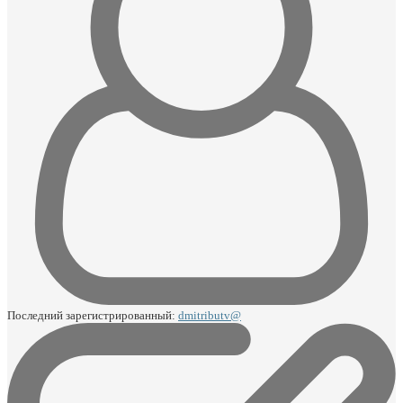
Последний зарегистрированный:
dmitributv@