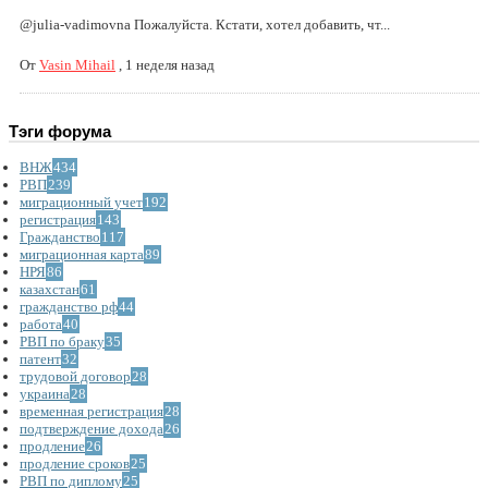
@julia-vadimovna Пожалуйста. Кстати, хотел добавить, чт...
От
Vasin Mihail
,
1 неделя назад
Тэги форума
ВНЖ
434
РВП
239
миграционный учет
192
регистрация
143
Гражданство
117
миграционная карта
89
НРЯ
86
казахстан
61
гражданство рф
44
работа
40
РВП по браку
35
патент
32
трудовой договор
28
украина
28
временная регистрация
28
подтверждение дохода
26
продление
26
продление сроков
25
РВП по диплому
25