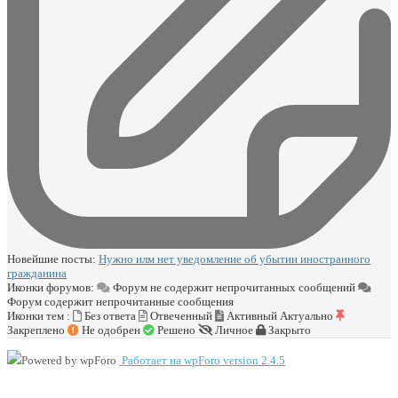
Новейшие посты:
Нужно илм нет уведомление об убытии иностранного
гражданина
Иконки форумов:
Форум не содержит непрочитанных сообщений
Форум содержит непрочитанные сообщения
Иконки тем :
Без ответа
Отвеченный
Активный
Актуально
Закреплено
Не одобрен
Решено
Личное
Закрыто
Работает на wpForo version 2.4.5