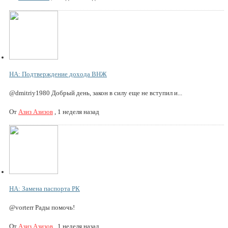
НА: Подтверждение дохода ВНЖ
@dmitriy1980 Добрый день, закон в силу еще не вступил и...
От
Азиз Азизов
,
1 неделя назад
НА: Замена паспорта РК
@vorterr Рады помочь!
От
Азиз Азизов
,
1 неделя назад