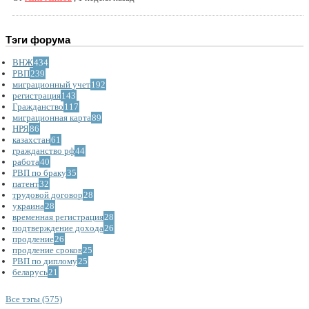
Тэги форума
ВНЖ
434
РВП
239
миграционный учет
192
регистрация
143
Гражданство
117
миграционная карта
89
НРЯ
86
казахстан
61
гражданство рф
44
работа
40
РВП по браку
35
патент
32
трудовой договор
28
украина
28
временная регистрация
28
подтверждение дохода
26
продление
26
продление сроков
25
РВП по диплому
25
беларусь
21
Все тэгы (575)