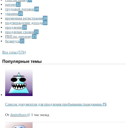
патент
32
трудовой договор
28
украина
28
временная регистрация
28
подтверждение дохода
26
продление
26
продление сроков
25
РВП по диплому
25
беларусь
21
Все тэгы (576)
Популярные темы
Список документов для продления пребывания гражданина РБ
От
dmitributv@
1 час назад