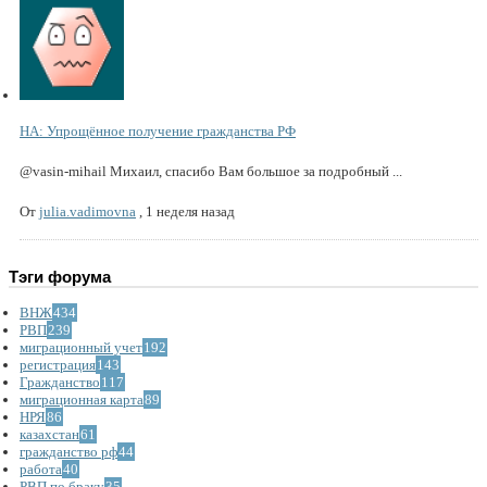
НА: Упрощённое получение гражданства РФ
@vasin-mihail Михаил, спасибо Вам большое за подробный ...
От
julia.vadimovna
,
1 неделя назад
Тэги форума
ВНЖ
434
РВП
239
миграционный учет
192
регистрация
143
Гражданство
117
миграционная карта
89
НРЯ
86
казахстан
61
гражданство рф
44
работа
40
РВП по браку
35