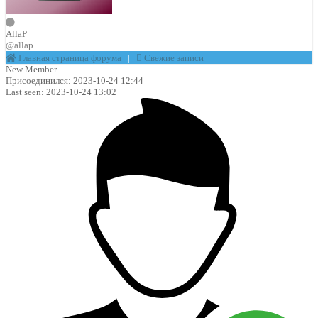
AllaP
@allap
Главная страница форума
|
Свежие записи
New Member
Присоединился: 2023-10-24 12:44
Last seen: 2023-10-24 13:02