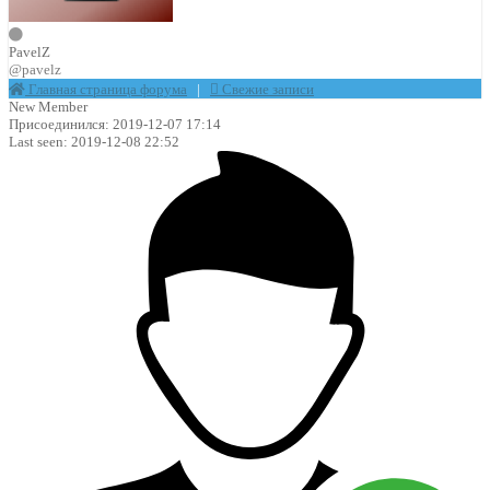
PavelZ
@pavelz
Главная страница форума
|
Свежие записи
New Member
Присоединился: 2019-12-07 17:14
Last seen: 2019-12-08 22:52