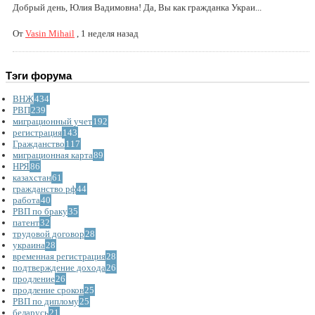
Добрый день, Юлия Вадимовна! Да, Вы как гражданка Украи...
От
Vasin Mihail
,
1 неделя назад
Тэги форума
ВНЖ
434
РВП
239
миграционный учет
192
регистрация
143
Гражданство
117
миграционная карта
89
НРЯ
86
казахстан
61
гражданство рф
44
работа
40
РВП по браку
35
патент
32
трудовой договор
28
украина
28
временная регистрация
28
подтверждение дохода
26
продление
26
продление сроков
25
РВП по диплому
25
беларусь
21