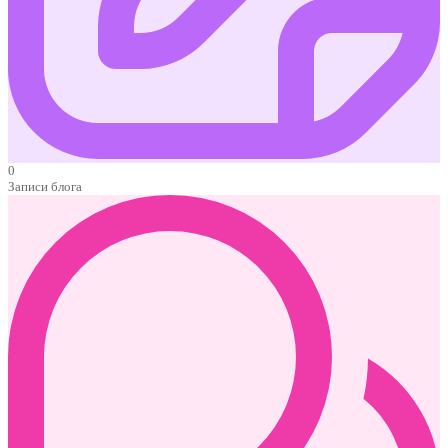
0
Записи блога