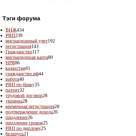
Тэги форума
ВНЖ
434
РВП
239
миграционный учет
192
регистрация
143
Гражданство
117
миграционная карта
89
НРЯ
86
казахстан
61
гражданство рф
44
работа
40
РВП по браку
35
патент
32
трудовой договор
28
украина
28
временная регистрация
28
подтверждение дохода
26
продление
26
продление сроков
25
РВП по диплому
25
беларусь
21