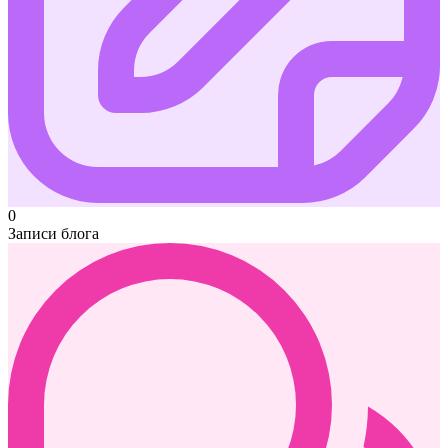
0
Записи блога