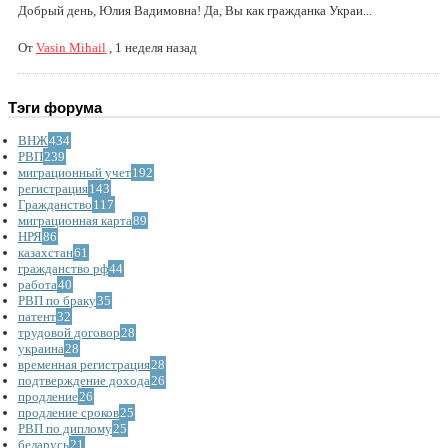
Добрый день, Юлия Вадимовна! Да, Вы как гражданка Украи...
От
Vasin Mihail
,
1 неделя назад
Тэги форума
ВНЖ
434
РВП
239
миграционный учет
192
регистрация
143
Гражданство
117
миграционная карта
89
НРЯ
86
казахстан
61
гражданство рф
44
работа
40
РВП по браку
35
патент
32
трудовой договор
28
украина
28
временная регистрация
28
подтверждение дохода
26
продление
26
продление сроков
25
РВП по диплому
25
беларусь
21