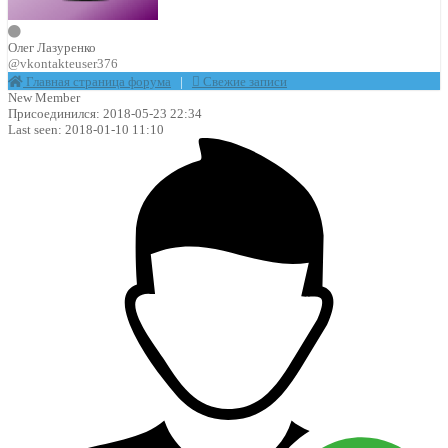
Олег Лазуренко
@vkontakteuser376
Главная страница форума
|
Свежие записи
New Member
Присоединился: 2018-05-23 22:34
Last seen: 2018-01-10 11:10