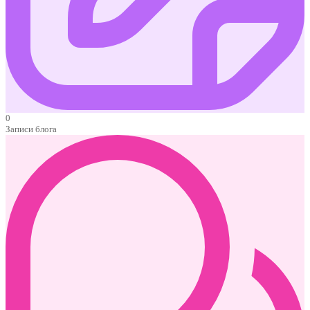
0
Записи блога