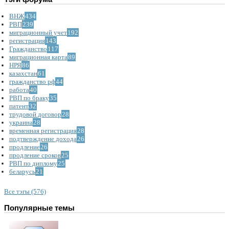
ВНЖ
434
РВП
239
миграционный учет
192
регистрация
143
Гражданство
117
миграционная карта
89
НРЯ
86
казахстан
61
гражданство рф
44
работа
40
РВП по браку
35
патент
32
трудовой договор
28
украина
28
временная регистрация
28
подтверждение дохода
26
продление
26
продление сроков
25
РВП по диплому
25
беларусь
21
Все тэгы (576)
Популярные темы