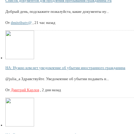
Список документов для продления пребывания гражданина РБ
Добрый день, подскажите пожалуйста, какие документы ну...
От
dmitributv@
,
21 час назад
НА: Нужно илм нет уведомление об убытии иностранного гражданина
@julia_a Здравствуйте. Уведомление об убытии подавать н...
От
Дмитрий Карлов
,
2 дня назад