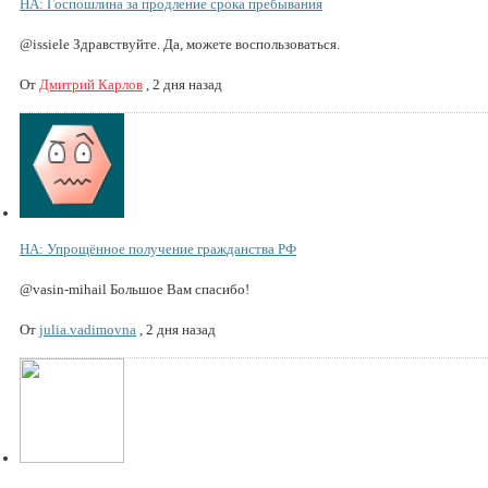
НА: Госпошлина за продление срока пребывания
@issiele Здравствуйте. Да, можете воспользоваться.
От
Дмитрий Карлов
,
2 дня назад
НА: Упрощённое получение гражданства РФ
@vasin-mihail Большое Вам спасибо!
От
julia.vadimovna
,
2 дня назад