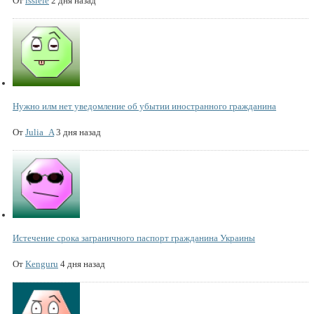
От
issiele
2 дня назад
Нужно илм нет уведомление об убытии иностранного гражданина
От
Julia_A
3 дня назад
Истечение срока заграничного паспорт гражданина Украины
От
Kenguru
4 дня назад