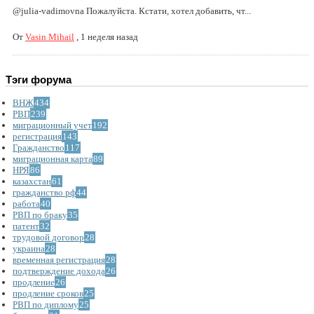
@julia-vadimovna Пожалуйста. Кстати, хотел добавить, чт...
От
Vasin Mihail
,
1 неделя назад
Тэги форума
ВНЖ
434
РВП
239
миграционный учет
192
регистрация
143
Гражданство
117
миграционная карта
89
НРЯ
86
казахстан
61
гражданство рф
44
работа
40
РВП по браку
35
патент
32
трудовой договор
28
украина
28
временная регистрация
28
подтверждение дохода
26
продление
26
продление сроков
25
РВП по диплому
25