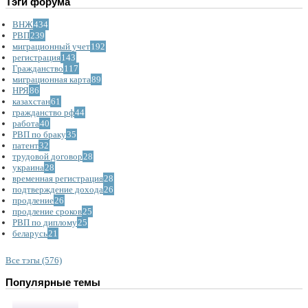
Тэги форума
ВНЖ
434
РВП
239
миграционный учет
192
регистрация
143
Гражданство
117
миграционная карта
89
НРЯ
86
казахстан
61
гражданство рф
44
работа
40
РВП по браку
35
патент
32
трудовой договор
28
украина
28
временная регистрация
28
подтверждение дохода
26
продление
26
продление сроков
25
РВП по диплому
25
беларусь
21
Все тэгы (576)
Популярные темы