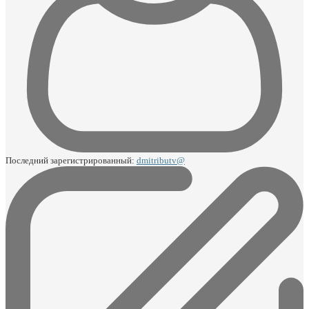
Последний зарегистрированный:
dmitributv@