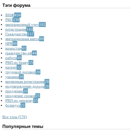
Тэги форума
ВНЖ
434
РВП
239
миграционный учет
192
регистрация
143
Гражданство
117
миграционная карта
89
НРЯ
86
казахстан
61
гражданство рф
44
работа
40
РВП по браку
35
патент
32
трудовой договор
28
украина
28
временная регистрация
28
подтверждение дохода
26
продление
26
продление сроков
25
РВП по диплому
25
беларусь
21
Все тэгы (576)
Популярные темы