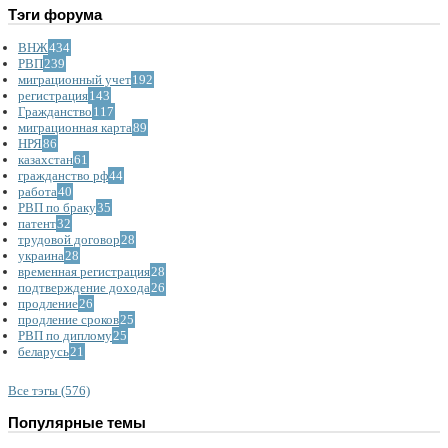
Тэги форума
ВНЖ
434
РВП
239
миграционный учет
192
регистрация
143
Гражданство
117
миграционная карта
89
НРЯ
86
казахстан
61
гражданство рф
44
работа
40
РВП по браку
35
патент
32
трудовой договор
28
украина
28
временная регистрация
28
подтверждение дохода
26
продление
26
продление сроков
25
РВП по диплому
25
беларусь
21
Все тэгы (576)
Популярные темы