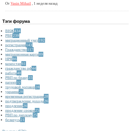
От
Vasin Mihail
,
1 неделя назад
Тэги форума
ВНЖ
434
РВП
239
миграционный учет
192
регистрация
143
Гражданство
117
миграционная карта
89
НРЯ
86
казахстан
61
гражданство рф
44
работа
40
РВП по браку
35
патент
32
трудовой договор
28
украина
28
временная регистрация
28
подтверждение дохода
26
продление
26
продление сроков
25
РВП по диплому
25
беларусь
21