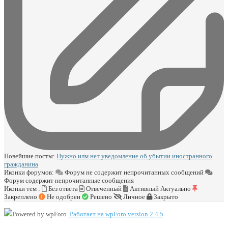
Новейшие посты:
Нужно илм нет уведомление об убытии иностранного
гражданина
Иконки форумов:
Форум не содержит непрочитанных сообщений
Форум содержит непрочитанные сообщения
Иконки тем :
Без ответа
Отвеченный
Активный
Актуально
Закреплено
Не одобрен
Решено
Личное
Закрыто
Работает на wpForo version 2.4.5