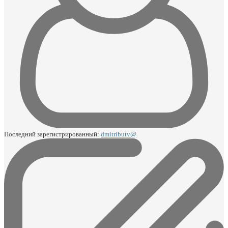
Последний зарегистрированный:
dmitributv@