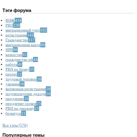
Тэги форума
ВНЖ
434
РВП
239
миграционный учет
192
регистрация
143
Гражданство
117
миграционная карта
89
НРЯ
86
казахстан
61
гражданство рф
44
работа
40
РВП по браку
35
патент
32
трудовой договор
28
украина
28
временная регистрация
28
подтверждение дохода
26
продление
26
продление сроков
25
РВП по диплому
25
беларусь
21
Все тэгы (576)
Популярные темы