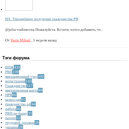
НА: Упрощённое получение гражданства РФ
@julia-vadimovna Пожалуйста. Кстати, хотел добавить, чт...
От
Vasin Mihail
,
1 неделя назад
Тэги форума
ВНЖ
434
РВП
239
миграционный учет
192
регистрация
143
Гражданство
117
миграционная карта
89
НРЯ
86
казахстан
61
гражданство рф
44
работа
40
РВП по браку
35
патент
32
трудовой договор
28
украина
28