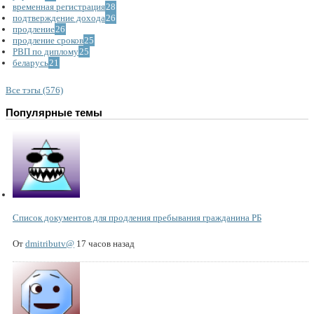
временная регистрация
28
подтверждение дохода
26
продление
26
продление сроков
25
РВП по диплому
25
беларусь
21
Все тэгы (576)
Популярные темы
Список документов для продления пребывания гражданина РБ
От
dmitributv@
17 часов назад