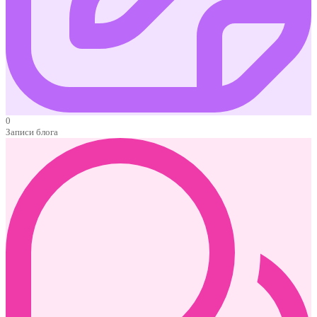
0
Записи блога