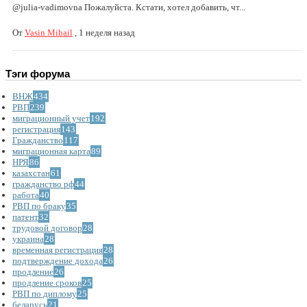
@julia-vadimovna Пожалуйста. Кстати, хотел добавить, чт...
От
Vasin Mihail
,
1 неделя назад
Тэги форума
ВНЖ
434
РВП
239
миграционный учет
192
регистрация
143
Гражданство
117
миграционная карта
89
НРЯ
86
казахстан
61
гражданство рф
44
работа
40
РВП по браку
35
патент
32
трудовой договор
28
украина
28
временная регистрация
28
подтверждение дохода
26
продление
26
продление сроков
25
РВП по диплому
25
беларусь
21