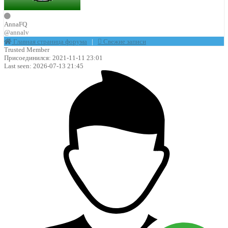
AnnaFQ
@annalv
Главная страница форума
|
Свежие записи
Trusted Member
Присоединился: 2021-11-11 23:01
Last seen: 2026-07-13 21:45