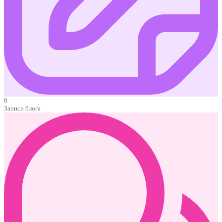
0
Записи блога