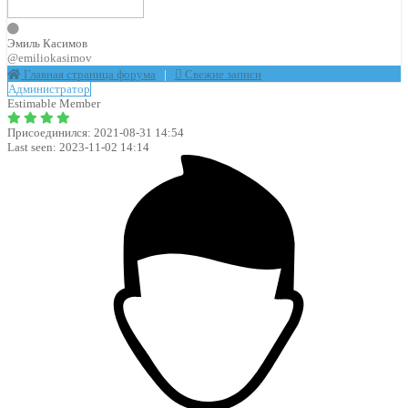
Эмиль Касимов
@emiliokasimov
Главная страница форума
|
Свежие записи
Администратор
Estimable Member
Присоединился: 2021-08-31 14:54
Last seen: 2023-11-02 14:14