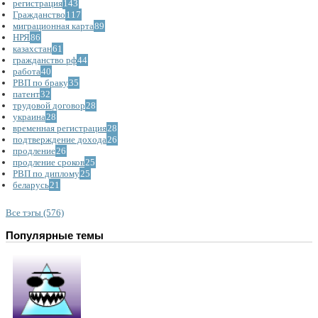
регистрация
143
Гражданство
117
миграционная карта
89
НРЯ
86
казахстан
61
гражданство рф
44
работа
40
РВП по браку
35
патент
32
трудовой договор
28
украина
28
временная регистрация
28
подтверждение дохода
26
продление
26
продление сроков
25
РВП по диплому
25
беларусь
21
Все тэгы (576)
Популярные темы