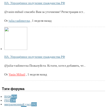
НА: Упрощённое получение гражданства РФ
@vasin-mihail спасибо Вам за уточнение! Регистрация ест...
От
julia.vadimovna
,
1 неделя назад
НА: Упрощённое получение гражданства РФ
@julia-vadimovna Пожалуйста. Кстати, хотел добавить, чт...
От
Vasin Mihail
,
1 неделя назад
Тэги форума
ВНЖ
434
РВП
239
миграционный учет
192