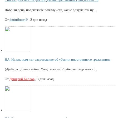
Список документов для продления пребывания гражданина РБ
Добрый день, подскажите пожалуйста, какие документы ну...
От
dmitributv@
,
2 дня назад
НА: Нужно илм нет уведомление об убытии иностранного гражданина
@julia_a Здравствуйте. Уведомление об убытии подавать н...
От
Дмитрий Карлов
,
3 дня назад