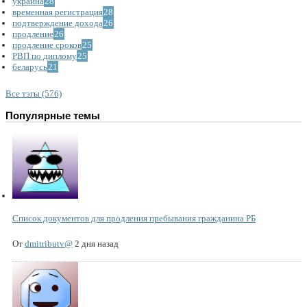
украина
28
временная регистрация
28
подтверждение дохода
26
продление
26
продление сроков
25
РВП по диплому
25
беларусь
21
Все тэгы (576)
Популярные темы
Список документов для продления пребывания гражданина РБ
От
dmitributv@
2 дня назад