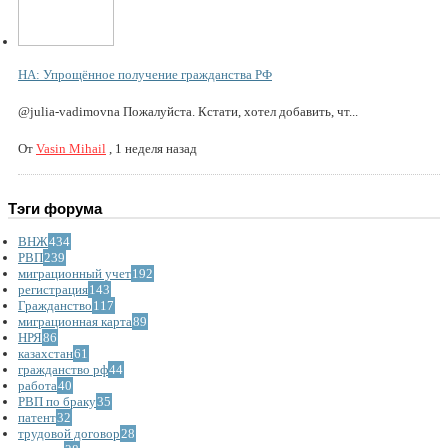
НА: Упрощённое получение гражданства РФ
@julia-vadimovna Пожалуйста. Кстати, хотел добавить, чт...
От
Vasin Mihail
,
1 неделя назад
Тэги форума
ВНЖ
434
РВП
239
миграционный учет
192
регистрация
143
Гражданство
117
миграционная карта
89
НРЯ
86
казахстан
61
гражданство рф
44
работа
40
РВП по браку
35
патент
32
трудовой договор
28