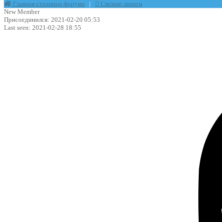
Главная страница форума
|
Свежие записи
New Member
Присоединился: 2021-02-20 05:53
Last seen: 2021-02-28 18:55