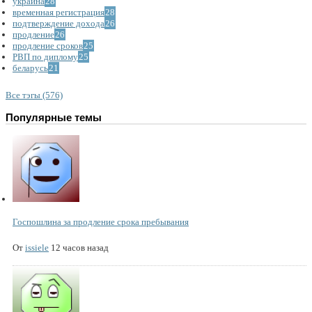
украина
28
временная регистрация
28
подтверждение дохода
26
продление
26
продление сроков
25
РВП по диплому
25
беларусь
21
Все тэгы (576)
Популярные темы
Госпошлина за продление срока пребывания
От
issiele
12 часов назад