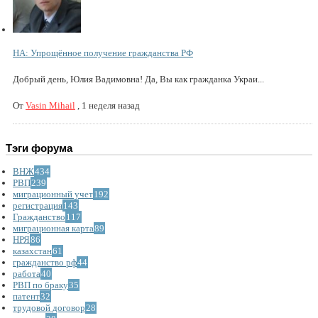
НА: Упрощённое получение гражданства РФ
Добрый день, Юлия Вадимовна! Да, Вы как гражданка Украи...
От
Vasin Mihail
,
1 неделя назад
Тэги форума
ВНЖ
434
РВП
239
миграционный учет
192
регистрация
143
Гражданство
117
миграционная карта
89
НРЯ
86
казахстан
61
гражданство рф
44
работа
40
РВП по браку
35
патент
32
трудовой договор
28