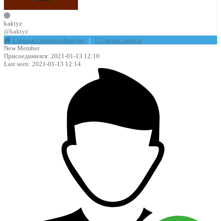
kaktyz
@kaktyz
Главная страница форума
|
Свежие записи
New Member
Присоединился: 2021-01-13 12:10
Last seen: 2021-01-13 12:14