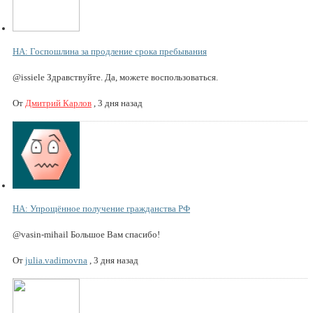
НА: Госпошлина за продление срока пребывания
@issiele Здравствуйте. Да, можете воспользоваться.
От
Дмитрий Карлов
,
3 дня назад
НА: Упрощённое получение гражданства РФ
@vasin-mihail Большое Вам спасибо!
От
julia.vadimovna
,
3 дня назад