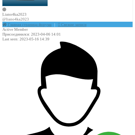
Liano4ka2023
@liano4ka2023
Главная страница форума
|
Свежие записи
Active Member
Присоединился: 2023-04-06 14:01
Last seen: 2023-05-16 14:39