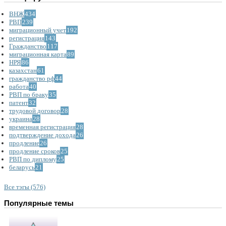
ВНЖ
434
РВП
239
миграционный учет
192
регистрация
143
Гражданство
117
миграционная карта
89
НРЯ
86
казахстан
61
гражданство рф
44
работа
40
РВП по браку
35
патент
32
трудовой договор
28
украина
28
временная регистрация
28
подтверждение дохода
26
продление
26
продление сроков
25
РВП по диплому
25
беларусь
21
Все тэгы (576)
Популярные темы