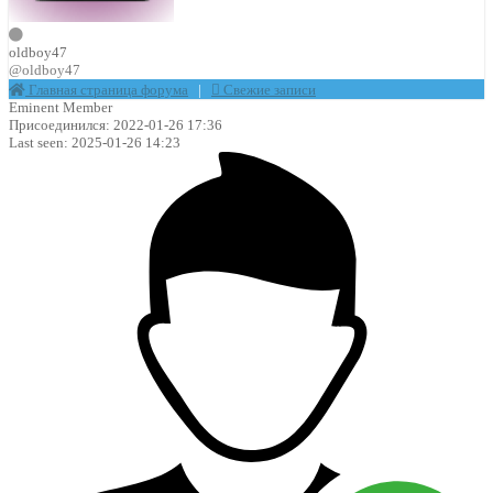
oldboy47
@oldboy47
Главная страница форума
|
Свежие записи
Eminent Member
Присоединился: 2022-01-26 17:36
Last seen: 2025-01-26 14:23