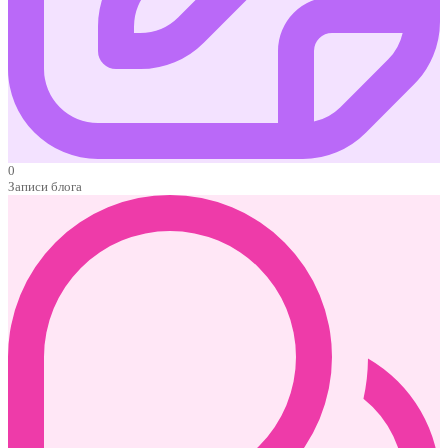
0
Записи блога