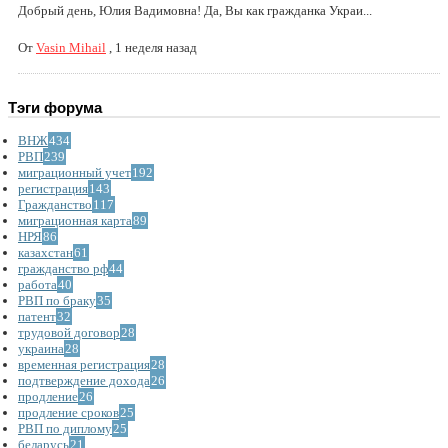
Добрый день, Юлия Вадимовна! Да, Вы как гражданка Украи...
От
Vasin Mihail
,
1 неделя назад
Тэги форума
ВНЖ
434
РВП
239
миграционный учет
192
регистрация
143
Гражданство
117
миграционная карта
89
НРЯ
86
казахстан
61
гражданство рф
44
работа
40
РВП по браку
35
патент
32
трудовой договор
28
украина
28
временная регистрация
28
подтверждение дохода
26
продление
26
продление сроков
25
РВП по диплому
25
беларусь
21