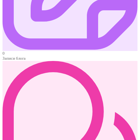
0
Записи блога