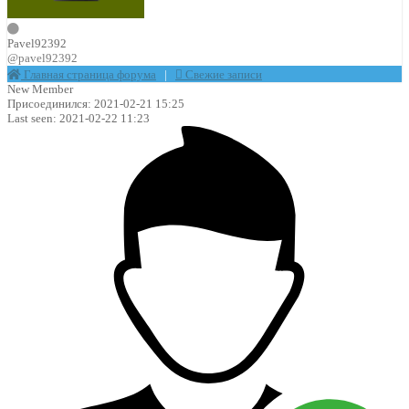
Pavel92392
@pavel92392
Главная страница форума
|
Свежие записи
New Member
Присоединился: 2021-02-21 15:25
Last seen: 2021-02-22 11:23