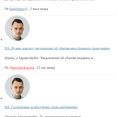
От
dmitributv@
,
2 часа назад
НА: Нужно илм нет уведомление об убытии иностранного гражданина
@julia_a Здравствуйте. Уведомление об убытии подавать н...
От
Дмитрий Карлов
,
21 час назад
НА: Госпошлина за продление срока пребывания
@issiele Здравствуйте. Да, можете воспользоваться.