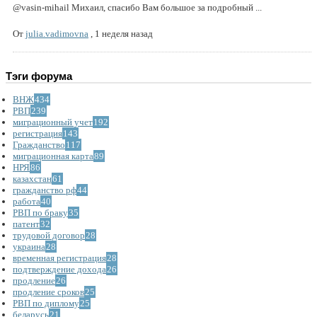
@vasin-mihail Михаил, спасибо Вам большое за подробный ...
От
julia.vadimovna
,
1 неделя назад
Тэги форума
ВНЖ
434
РВП
239
миграционный учет
192
регистрация
143
Гражданство
117
миграционная карта
89
НРЯ
86
казахстан
61
гражданство рф
44
работа
40
РВП по браку
35
патент
32
трудовой договор
28
украина
28
временная регистрация
28
подтверждение дохода
26
продление
26
продление сроков
25
РВП по диплому
25
беларусь
21