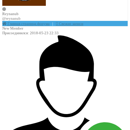
Reynanub
@reynanub
Главная страница форума
|
Свежие записи
New Member
Присоединился: 2018-05-23 22:33