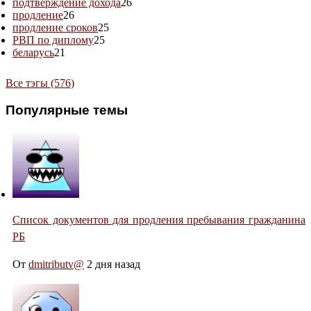
подтверждение дохода
26
продление
26
продление сроков
25
РВП по диплому
25
беларусь
21
Все тэгы (576)
Популярные темы
Список документов для продления пребывания гражданина
РБ
От
dmitributv@
2 дня назад