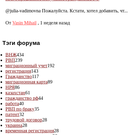
@julia-vadimovna Пожалуйста. Кстати, хотел добавить, чт...
От
Vasin Mihail
,
1 неделя назад
Тэги форума
ВНЖ
434
РВП
239
миграционный учет
192
регистрация
143
Гражданство
117
миграционная карта
89
НРЯ
86
казахстан
61
гражданство рф
44
работа
40
РВП по браку
35
патент
32
трудовой договор
28
украина
28
временная регистрация
28