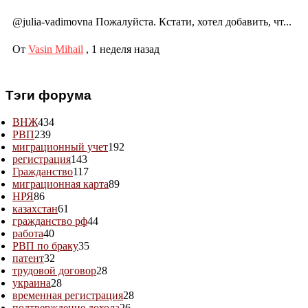
@julia-vadimovna Пожалуйста. Кстати, хотел добавить, чт...
От
Vasin Mihail
,
1 неделя назад
Тэги форума
ВНЖ
434
РВП
239
миграционный учет
192
регистрация
143
Гражданство
117
миграционная карта
89
НРЯ
86
казахстан
61
гражданство рф
44
работа
40
РВП по браку
35
патент
32
трудовой договор
28
украина
28
временная регистрация
28
подтверждение дохода
26