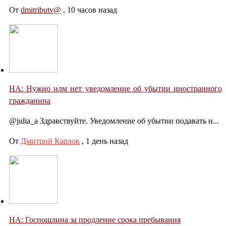
От
dmitributv@
,
10 часов назад
НА: Нужно илм нет уведомление об убытии иностранного
гражданина
@julia_a Здравствуйте. Уведомление об убытии подавать н...
От
Дмитрий Карлов
,
1 день назад
НА: Госпошлина за продление срока пребывания