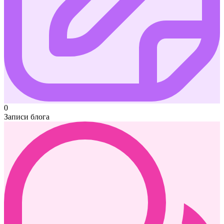
0
Записи блога