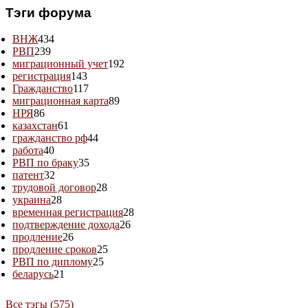
Тэги форума
ВНЖ
434
РВП
239
миграционный учет
192
регистрация
143
Гражданство
117
миграционная карта
89
НРЯ
86
казахстан
61
гражданство рф
44
работа
40
РВП по браку
35
патент
32
трудовой договор
28
украина
28
временная регистрация
28
подтверждение дохода
26
продление
26
продление сроков
25
РВП по диплому
25
беларусь
21
Все тэгы (575)