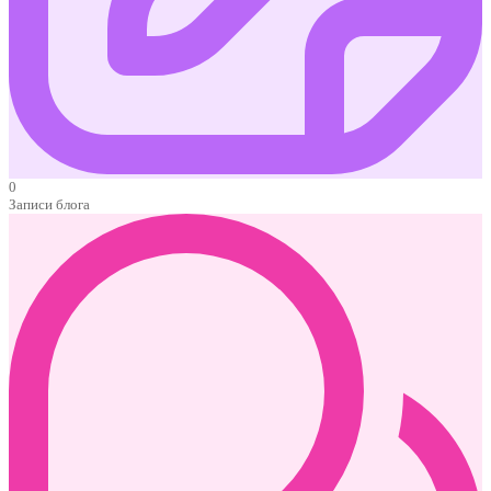
0
Записи блога