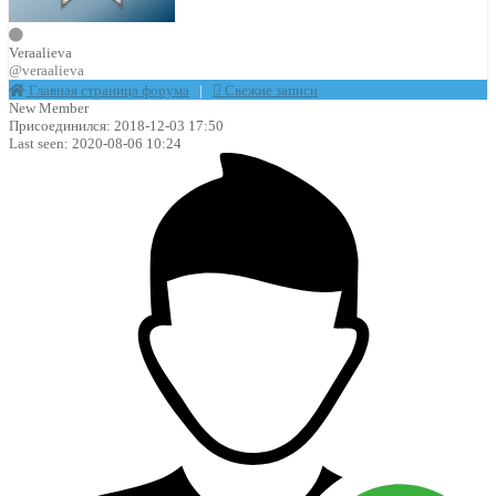
Veraalieva
@veraalieva
Главная страница форума
|
Свежие записи
New Member
Присоединился: 2018-12-03 17:50
Last seen: 2020-08-06 10:24