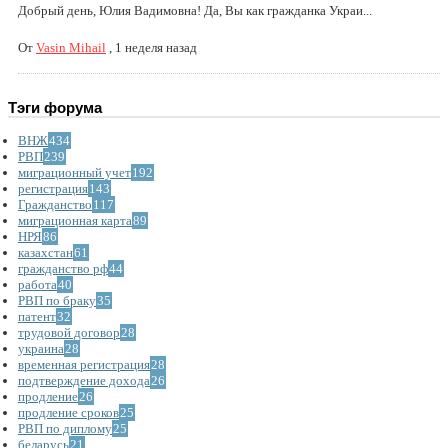
Добрый день, Юлия Вадимовна! Да, Вы как гражданка Украи...
От
Vasin Mihail
,
1 неделя назад
Тэги форума
ВНЖ
434
РВП
239
миграционный учет
192
регистрация
143
Гражданство
117
миграционная карта
89
НРЯ
86
казахстан
61
гражданство рф
44
работа
40
РВП по браку
35
патент
32
трудовой договор
28
украина
28
временная регистрация
28
подтверждение дохода
26
продление
26
продление сроков
25
РВП по диплому
25
беларусь
21