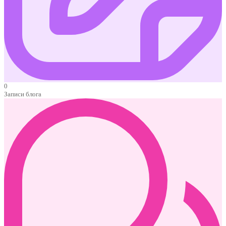
0
Записи блога