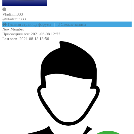
Vladimir333
@vladimir333
Главная страница форума
|
Свежие записи
New Member
Присоединился: 2021-06-08 12:55
Last seen: 2021-08-18 13:56