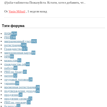
@julia-vadimovna Пожалуйста. Кстати, хотел добавить, чт...
От
Vasin Mihail
,
1 неделя назад
Тэги форума
ВНЖ
434
РВП
239
миграционный учет
192
регистрация
143
Гражданство
117
миграционная карта
89
НРЯ
86
казахстан
61
гражданство рф
44
работа
40
РВП по браку
35
патент
32
трудовой договор
28
украина
28
временная регистрация
28
подтверждение дохода
26
продление
26
продление сроков
25
РВП по диплому
25
беларусь
21