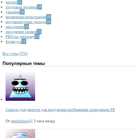
патент
32
трудовой договор
28
украина
28
временная регистрация
28
подтверждение дохода
26
продление
26
продление сроков
25
РВП по диплому
25
беларусь
21
Все тэгы (576)
Популярные темы
Список документов для продления пребывания гражданина РБ
От
dmitributv@
3 часа назад