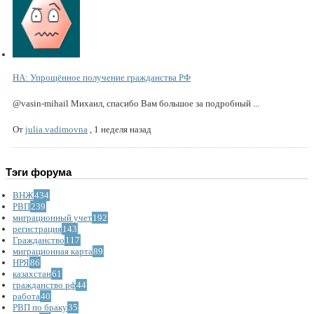
НА: Упрощённое получение гражданства РФ
@vasin-mihail Михаил, спасибо Вам большое за подробный ...
От
julia.vadimovna
,
1 неделя назад
Тэги форума
ВНЖ
434
РВП
239
миграционный учет
192
регистрация
143
Гражданство
117
миграционная карта
89
НРЯ
86
казахстан
61
гражданство рф
44
работа
40
РВП по браку
35