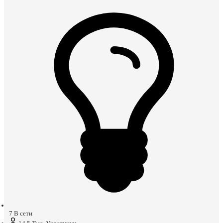
7
В сети