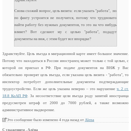
Снова схожий вопрос, цель визита: если указать "работа", но
по факту устроится не получится, потому что трудновато
найти работу без нужных документов, то это на что нибудь
влияет? Вот сделают му с целью "работа", подадут
документы на внж, с этим будет все впорядке?
Здравствуйте. Цель въезда в миграционной карте имеет большое значение.
Потому что находиться в России иностранец может только с той целью, с
которой он приехал в РФ. При подаче документов на ВНЖ у Вас
обязательно проверят цель въезда, если указана цель визита - "работа", то
инспектор потребует дополнительные документы подтверждающие
трудоустройство. Если же цель указана неверно – это нарушение
ч. 2 ст.
18.8 КоАП РФ
. За несоответствие цели въезда роду занятий иностранца
предусмотрен штраф от 2000 до 7000 рублей, а также возможно
административное выдворение.
Это сообщение было изменено 4 года назад от
Alena
С уважением , Алёна