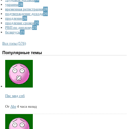
украина
28
временная регистрация
28
подтверждение дохода
26
продление
26
продление сроков
25
РВП по диплому
25
беларусь
21
Все тэгы (576)
Популярные темы
Пвс мвд спб
От
Abr
4 часа назад