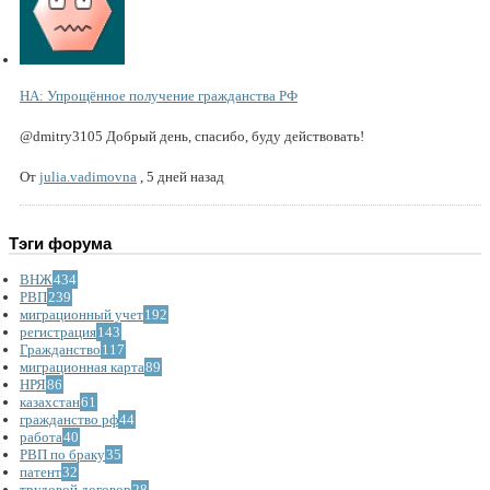
НА: Упрощённое получение гражданства РФ
@dmitry3105 Добрый день, спасибо, буду действовать!
От
julia.vadimovna
,
5 дней назад
Тэги форума
ВНЖ
434
РВП
239
миграционный учет
192
регистрация
143
Гражданство
117
миграционная карта
89
НРЯ
86
казахстан
61
гражданство рф
44
работа
40
РВП по браку
35
патент
32
трудовой договор
28