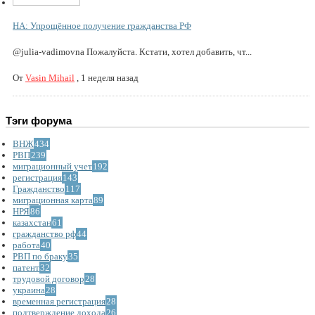
НА: Упрощённое получение гражданства РФ
@julia-vadimovna Пожалуйста. Кстати, хотел добавить, чт...
От
Vasin Mihail
,
1 неделя назад
Тэги форума
ВНЖ
434
РВП
239
миграционный учет
192
регистрация
143
Гражданство
117
миграционная карта
89
НРЯ
86
казахстан
61
гражданство рф
44
работа
40
РВП по браку
35
патент
32
трудовой договор
28
украина
28
временная регистрация
28
подтверждение дохода
26