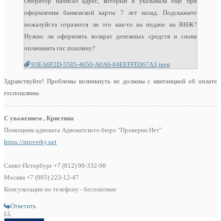
Оператор написал адрес, который я указывала ещё при
оформлении банковской карты 7 лет назад. Подскажите
пожалуйста отразится ли это как-то на подаче на ВНЖ?
Нужно ли оформлять возврат денежных средств и снова
оплачивать гос пошлину?
93EA6F2D-5585-4650-A0A6-84EEFFD367A3.jpeg
Здравствуйте! Проблемы возникнуть не должны с квитанцией об оплате
госпошлины.
С уважением , Кристина
Помощник адвоката Адвокатского бюро "Проверки.Нет"
https://proverky.net
Санкт-Петербург +7 (812) 98-332-98
Москва +7 (905) 223-12-47
Консультации по телефону - бесплатные
Ответить