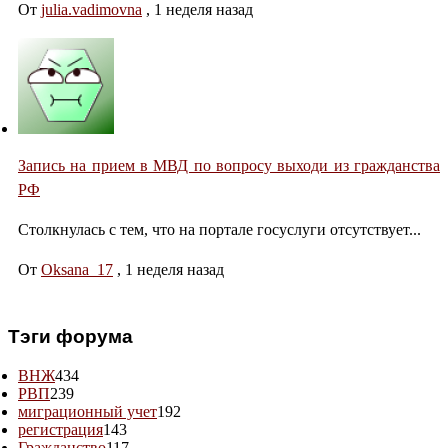
От
julia.vadimovna
,
1 неделя назад
Запись на прием в МВД по вопросу выходи из гражданства
РФ
Столкнулась с тем, что на портале госуслуги отсутствует...
От
Oksana_17
,
1 неделя назад
Тэги форума
ВНЖ
434
РВП
239
миграционный учет
192
регистрация
143
Гражданство
117