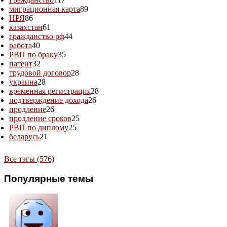
миграционная карта
89
НРЯ
86
казахстан
61
гражданство рф
44
работа
40
РВП по браку
35
патент
32
трудовой договор
28
украина
28
временная регистрация
28
подтверждение дохода
26
продление
26
продление сроков
25
РВП по диплому
25
беларусь
21
Все тэгы (576)
Популярные темы