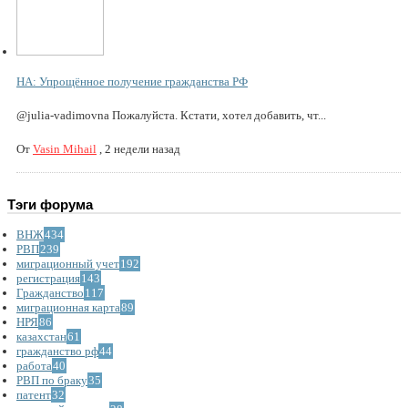
НА: Упрощённое получение гражданства РФ
@julia-vadimovna Пожалуйста. Кстати, хотел добавить, чт...
От
Vasin Mihail
,
2 недели назад
Тэги форума
ВНЖ
434
РВП
239
миграционный учет
192
регистрация
143
Гражданство
117
миграционная карта
89
НРЯ
86
казахстан
61
гражданство рф
44
работа
40
РВП по браку
35
патент
32