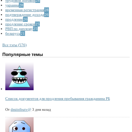
трудовой договор
28
украина
28
временная регистрация
28
подтверждение дохода
26
продление
26
продление сроков
25
РВП по диплому
25
беларусь
21
Все тэгы (576)
Популярные темы
Список документов для продления пребывания гражданина РБ
От
dmitributv@
3 дня назад