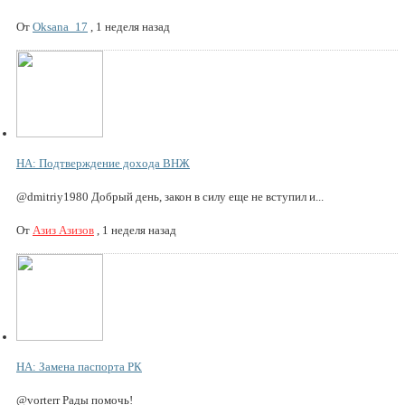
От
Oksana_17
,
1 неделя назад
НА: Подтверждение дохода ВНЖ
@dmitriy1980 Добрый день, закон в силу еще не вступил и...
От
Азиз Азизов
,
1 неделя назад
НА: Замена паспорта РК
@vorterr Рады помочь!