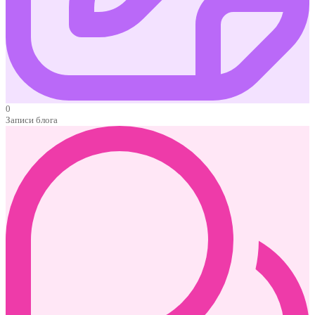
0
Записи блога