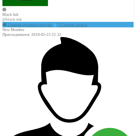
Black Ink
@black-ink
Главная страница форума
|
Свежие записи
New Member
Присоединился: 2018-05-23 22:32