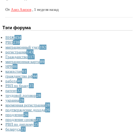
От
Азиз Азизов
,
1 неделя назад
Тэги форума
ВНЖ
434
РВП
239
миграционный учет
192
регистрация
143
Гражданство
117
миграционная карта
89
НРЯ
86
казахстан
61
гражданство рф
44
работа
40
РВП по браку
35
патент
32
трудовой договор
28
украина
28
временная регистрация
28
подтверждение дохода
26
продление
26
продление сроков
25
РВП по диплому
25
беларусь
21