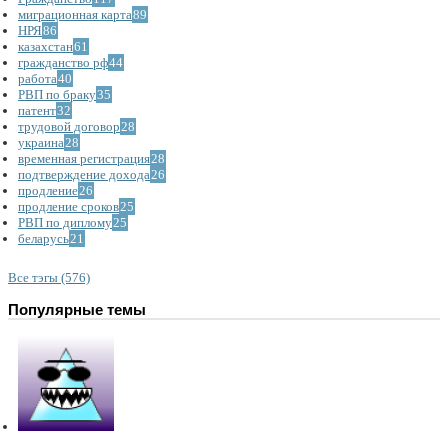
миграционная карта
89
НРЯ
86
казахстан
61
гражданство рф
44
работа
40
РВП по браку
35
патент
32
трудовой договор
28
украина
28
временная регистрация
28
подтверждение дохода
26
продление
26
продление сроков
25
РВП по диплому
25
беларусь
21
Все тэгы (576)
Популярные темы