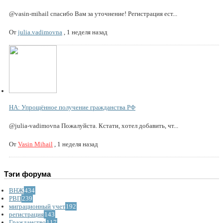
@vasin-mihail спасибо Вам за уточнение! Регистрация ест...
От
julia.vadimovna
,
1 неделя назад
НА: Упрощённое получение гражданства РФ
@julia-vadimovna Пожалуйста. Кстати, хотел добавить, чт...
От
Vasin Mihail
,
1 неделя назад
Тэги форума
ВНЖ
434
РВП
239
миграционный учет
192
регистрация
143
Гражданство
117