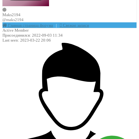
Maks2194
@maks2194
Главная страница форума
|
Свежие записи
Active Member
Присоединился: 2022-09-03 11:34
Last seen: 2023-03-22 20:06