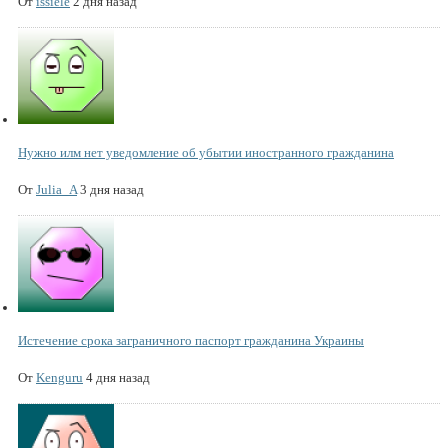
От
issiele
2 дня назад
Нужно илм нет уведомление об убытии иностранного гражданина
От
Julia_A
3 дня назад
Истечение срока заграничного паспорт гражданина Украины
От
Kenguru
4 дня назад