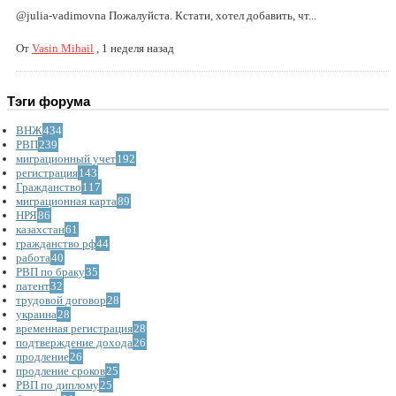
@julia-vadimovna Пожалуйста. Кстати, хотел добавить, чт...
От
Vasin Mihail
,
1 неделя назад
Тэги форума
ВНЖ
434
РВП
239
миграционный учет
192
регистрация
143
Гражданство
117
миграционная карта
89
НРЯ
86
казахстан
61
гражданство рф
44
работа
40
РВП по браку
35
патент
32
трудовой договор
28
украина
28
временная регистрация
28
подтверждение дохода
26
продление
26
продление сроков
25
РВП по диплому
25