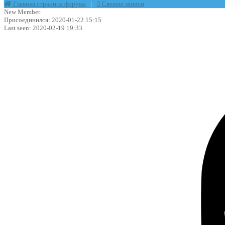
Главная страница форума
|
Свежие записи
New Member
Присоединился: 2020-01-22 15:15
Last seen: 2020-02-19 19:33