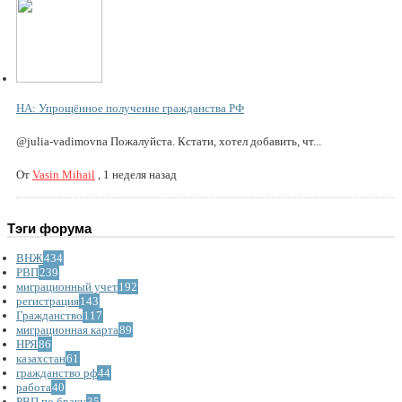
НА: Упрощённое получение гражданства РФ
@julia-vadimovna Пожалуйста. Кстати, хотел добавить, чт...
От
Vasin Mihail
,
1 неделя назад
Тэги форума
ВНЖ
434
РВП
239
миграционный учет
192
регистрация
143
Гражданство
117
миграционная карта
89
НРЯ
86
казахстан
61
гражданство рф
44
работа
40
РВП по браку
35