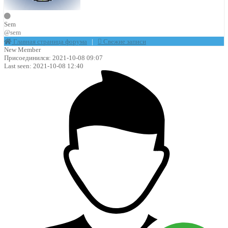
Sem
@sem
Главная страница форума
|
Свежие записи
New Member
Присоединился: 2021-10-08 09:07
Last seen: 2021-10-08 12:40