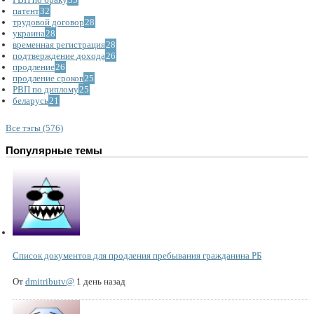
патент
32
трудовой договор
28
украина
28
временная регистрация
28
подтверждение дохода
26
продление
26
продление сроков
25
РВП по диплому
25
беларусь
21
Все тэгы (576)
Популярные темы
Список документов для продления пребывания гражданина РБ
От
dmitributv@
1 день назад