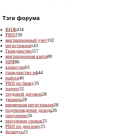
Тэги форума
ВНЖ
434
РВП
239
миграционный учет
192
регистрация
143
Гражданство
117
миграционная карта
89
НРЯ
86
казахстан
61
гражданство рф
44
работа
40
РВП по браку
35
патент
32
трудовой договор
28
украина
28
временная регистрация
28
подтверждение дохода
26
продление
26
продление сроков
25
РВП по диплому
25
беларусь
21