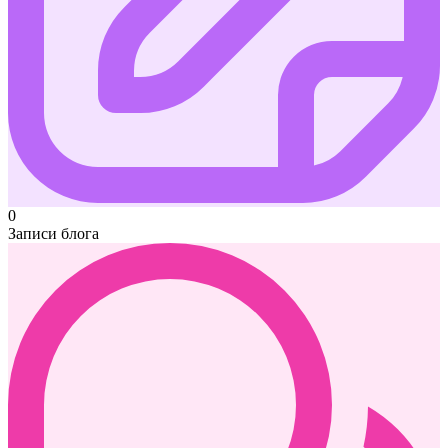
0
Записи блога