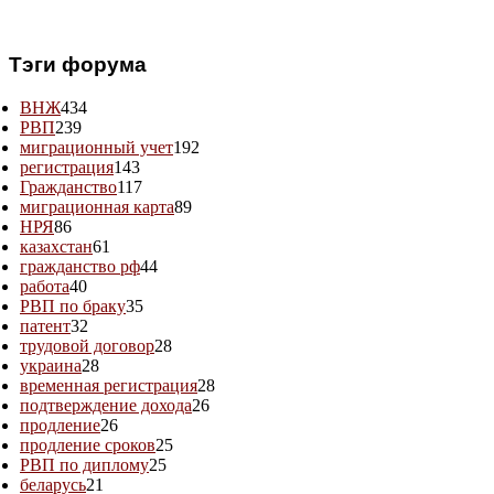
Тэги форума
ВНЖ
434
РВП
239
миграционный учет
192
регистрация
143
Гражданство
117
миграционная карта
89
НРЯ
86
казахстан
61
гражданство рф
44
работа
40
РВП по браку
35
патент
32
трудовой договор
28
украина
28
временная регистрация
28
подтверждение дохода
26
продление
26
продление сроков
25
РВП по диплому
25
беларусь
21