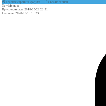
Главная страница форума
|
Свежие записи
New Member
Присоединился: 2018-05-23 22:31
Last seen: 2020-03-18 10:23