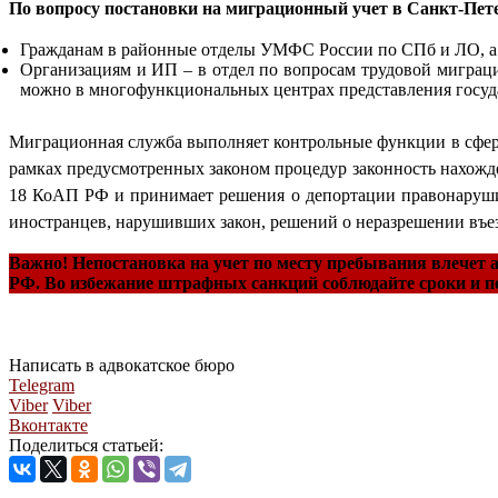
По вопросу постановки на миграционный учет в Санкт-Пет
Гражданам в районные отделы УМФС России по СПб и ЛО, а 
Организациям и ИП – в отдел по вопросам трудовой миграци
можно в многофункциональных центрах представления госуд
Миграционная служба выполняет контрольные функции в сфере
рамках предусмотренных законом процедур законность нахожд
18 КоАП РФ и принимает решения о депортации правонаруш
иностранцев, нарушивших закон, решений о неразрешении въез
Важно! Непостановка на учет по месту пребывания влечет
РФ. Во избежание штрафных санкций соблюдайте сроки и п
Написать в адвокатское бюро
Telegram
Viber
Viber
Вконтакте
Поделиться статьей: