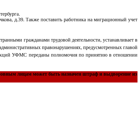
тербурга.
кова, д.39. Также поставить работника на миграционный учет
транными гражданами трудовой деятельности, устанавливает в
б административных правонарушениях, предусмотренных главой
ункций УФМС переданы полномочия по принятию в отношении
иновным лицам может быть назначен штраф и выдворение из