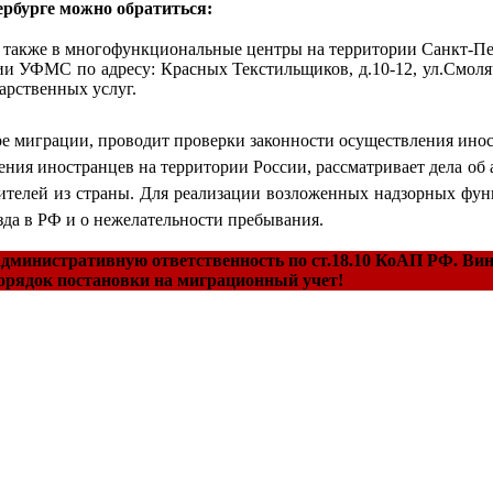
ербурге можно обратиться:
также в многофункциональные центры на территории Санкт-Пе
и УФМС по адресу: Красных Текстильщиков, д.10-12, ул.Смоляч
арственных услуг.
 миграции, проводит проверки законности осуществления инос
ения иностранцев на территории России, рассматривает дела о
ителей из страны. Для реализации возложенных надзорных ф
да в РФ и о нежелательности пребывания.
 административную ответственность по ст.18.10 КоАП РФ. В
орядок постановки на миграционный учет!