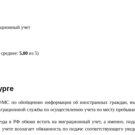
ационный учет
 среднее:
5,00
из 5)
урге
УФМС по обобщению информации об иностранных граждан, в
играционной службы по осуществлению учета по месту пребыван
езда в РФ обязан встать на миграционный учет, а именно, по
м учете возлагает обязанность по подаче соответствующего у