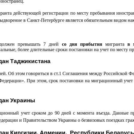
 иностранец.
мигранта действующей регистрации по месту пребывания иностра
ворение в Санкт-Петербурге является обязательным видом нака
 должен превышать 7 дней
со дня прибытия
мигранта
в 
льные, более длительные сроки постановки на учет по месту п
дан Таджикистана
дней. Об этом говориться в ст.1 Соглашения между Российской
едерации». При этом, срок постановки на миграционный учет дл
дан Украины
ционный учет сроком до 90 дней с момента въезда. Данные п
дерации и Правительством Украины о безвизовых поездках гра
дан Киргизии, Армении, Республики Беларусь