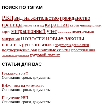
ПОИСК ПО ТЭГАМ
РВП
гражданство
вид на жительство
карантин
границы
квота
миграционная
запрет на въезд
миграционный учет
нелегальная
карта
мошенники
новости
новые законы
миграция
носитель русского языка
подтверждение внж
полезные советы
подтверждение рвп
преступления
трудовой патент
программа переселения
СТАТЬИ ДЛЯ ВАС
Гражданство РФ
Основания, сроки, документы
ВНЖ – вид на жительство
Основания, сроки, документы
Получение РВП
Основания, сроки, документы