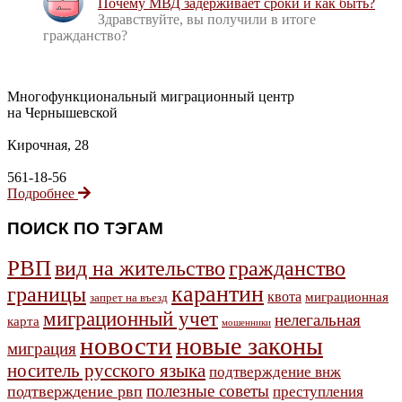
Почему МВД задерживает сроки и как быть?
Здравствуйте, вы получили в итоге
гражданство?
Многофункциональный миграционный центр
на Чернышевской
Кирочная, 28
561-18-56
Подробнее
ПОИСК ПО ТЭГАМ
РВП
гражданство
вид на жительство
карантин
границы
квота
миграционная
запрет на въезд
миграционный учет
нелегальная
карта
мошенники
новости
новые законы
миграция
носитель русского языка
подтверждение внж
полезные советы
подтверждение рвп
преступления