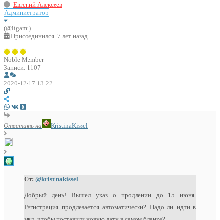
Евгений Алексеев
Администратор
(@ligami)
Присоединился: 7 лет назад
Noble Member
Записи: 1107
2020-12-17 13:22
Ответить на
KristinaKissel
От:
@kristinakissel
Добрый день! Вышел указ о продлении до 15 июня.
Регистрация продлевается автоматически? Надо ли идти в
мвд, чтобы поставили новую дату в самом бланке?