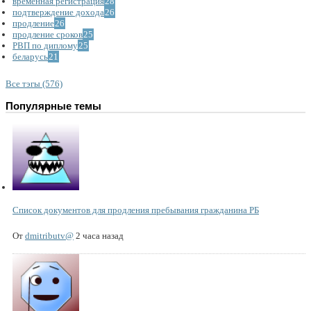
временная регистрация
28
подтверждение дохода
26
продление
26
продление сроков
25
РВП по диплому
25
беларусь
21
Все тэгы (576)
Популярные темы
Список документов для продления пребывания гражданина РБ
От
dmitributv@
2 часа назад