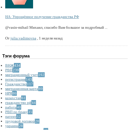
НА: Упрощённое получение гражданства РФ
@vasin-mihail Михаил, спасибо Вам большое за подробный ...
От
julia.vadimovna
,
1 неделя назад
Тэги форума
ВНЖ
434
РВП
239
миграционный учет
192
регистрация
143
Гражданство
117
миграционная карта
89
НРЯ
86
казахстан
61
гражданство рф
44
работа
40
РВП по браку
35
патент
32
трудовой договор
28
украина
28